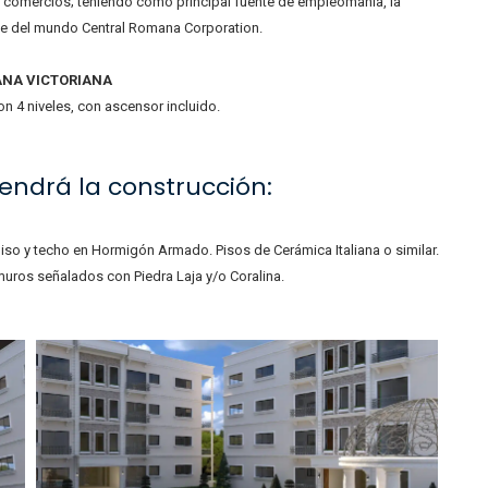
 y comercios; teniendo como principal fuente de empleomanía, la
de del mundo Central Romana Corporation.
NA VICTORIANA
on 4 niveles, con ascensor incluido.
endrá la construcción:
so y techo en Hormigón Armado. Pisos de Cerámica Italiana o similar.
uros señalados con Piedra Laja y/o Coralina.