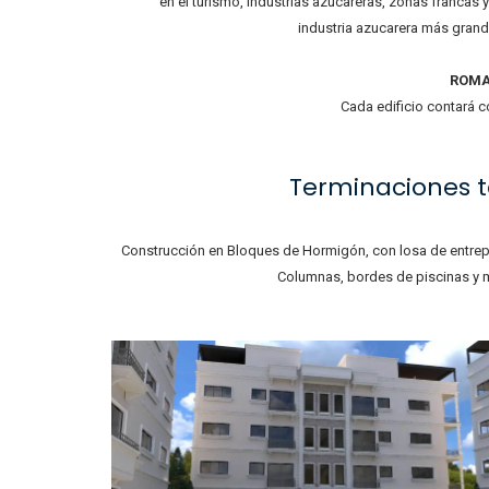
en el turismo, industrias azucareras, zonas francas
industria azucarera más gran
ROMA
Cada edificio contará c
Terminaciones t
Construcción en Bloques de Hormigón, con losa de entrepi
Columnas, bordes de piscinas y m