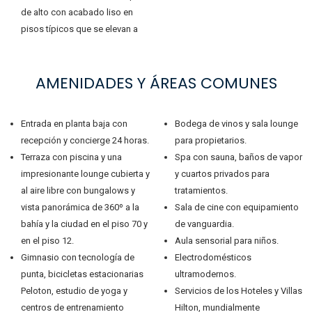
de alto con acabado liso en
pisos típicos que se elevan a
AMENIDADES Y ÁREAS COMUNES
Entrada en planta baja con
Bodega de vinos y sala lounge
recepción y concierge 24 horas.
para propietarios.
Terraza con piscina y una
Spa con sauna, baños de vapor
impresionante lounge cubierta y
y cuartos privados para
al aire libre con bungalows y
tratamientos.
vista panorámica de 360º a la
Sala de cine con equipamiento
bahía y la ciudad en el piso 70 y
de vanguardia.
en el piso 12.
Aula sensorial para niños.
Gimnasio con tecnología de
Electrodomésticos
punta, bicicletas estacionarias
ultramodernos.
Peloton, estudio de yoga y
Servicios de los Hoteles y Villas
centros de entrenamiento
Hilton, mundialmente